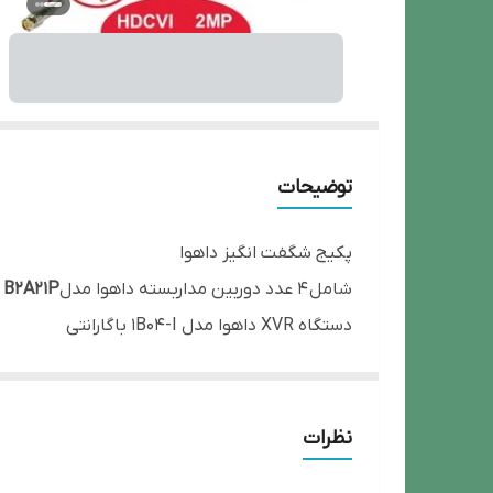
توضیحات
پکیج شگفت انگیز داهوا
شامل 4 عدد دوربین مداربسته داهوا مدل
B2A21P
دستگاه XVR داهوا مدل 1B04-I با گارانتی
هارد 500 WD
نظرات