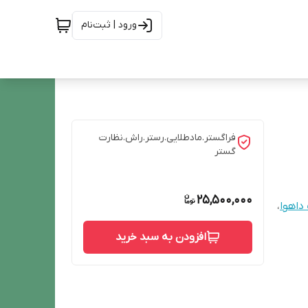
ورود | ثبت‌نام
فراگستر.مادطلایی.رستر.راش.نظارت
گستر
25,500,000
داهوا
،
افزودن به سبد خرید