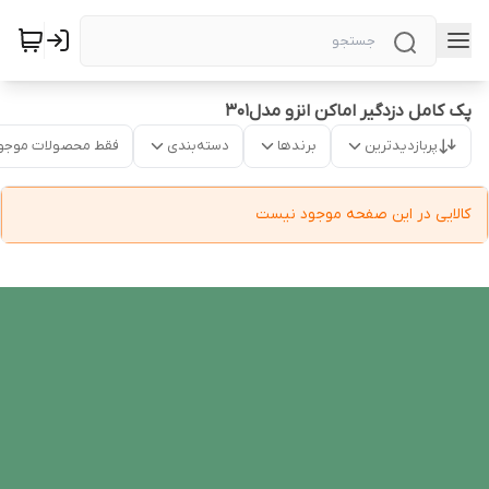
پک کامل دزدگیر اماکن انزو مدل301
پربازدیدترین
برندها
دسته‌بندی
فقط محصولات موجو
کالایی در این صفحه موجود نیست