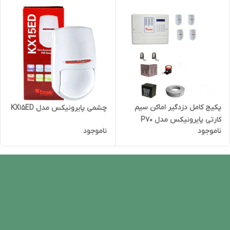
پکیج کامل دزدگیر اماکن سیم
چشمی پایرونیکس مدل KX15ED
کارتی پایرونیکس مدل P70
ناموجود
ناموجود