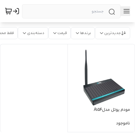
جدیدترین
برندها
قیمت
دسته‌بندی
فقط محص
مودم یوتل مدلA154
ناموجود