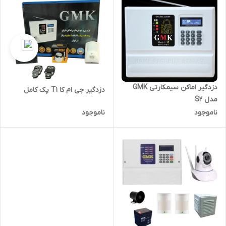
دزدگیر اماکن سیمکارتی GMK
دزدگیر جی ام کا T1 پک کامل
مدل S2
ناموجود
ناموجود