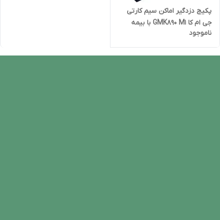
پکیج دزدگیر اماکن سیم کارتی
جی ام کا GMK890 M1 با بیمه
ناموجود
ایران 12 ماهه