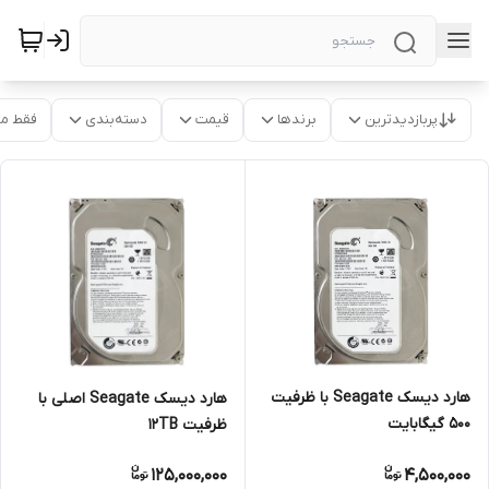
پربازدیدترین
برندها
قیمت
دسته‌بندی
فقط م
هارد دیسک Seagate با ظرفیت
هارد دیسک Seagate اصلی با
500 گیگابایت
ظرفیت 12TB
125,000,000
4,500,000