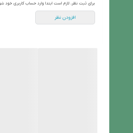
برای ثبت نظر، لازم است ابتدا وارد حساب کاربری خود شو
تنظیمات متنوع برای رله (Option Relay)
افزودن نظر
امکان بی‌صدا کردن آلارم و تک آژیر (Chirp & Alarm Mute)
قابلیت کنترل و تغییر برخی تنظیمات سیستم توسط iosو PP Android
امکان غیرفعال کردن موقت زون، ریموت و سنسور 
دارای تنظیمات تاریخ و زمان از طریق SMS و اپلیکیشن
هشدار قطع برق و کم شدن میزان شارژ باطری
امکان نصب سنسور بی‌سیم 433MHz با قابلیت اعلام کاهش ولتاژ باطری
این پک شامل یک عدد سنسور سیمی درب و پنجره ، آژیر ، یک عدد باتری 4/5 آمپر و