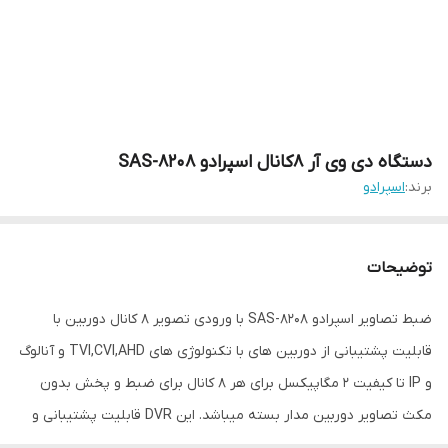
دستگاه دی وی آر 8کانال اسپرادو SAS-8208
برند:
اسپرادو
توضیحات
ضبط تصاویر اسپرادو SAS-8208 با ورودی تصویر 8 کانال دوربین با
قابلیت پشتیبانی از دوربین های با تکنولوژی های TVI,CVI,AHD و آنالوگ
و IP تا کیفیت 2 مگاپیکسل برای هر 8 کانال برای ضبط و پخش بدون
مکث تصاویر دوربین مدار بسته میباشد. این DVR قابلیت پشتیبانی و
ضبط از دوربین تحت شبکه IP را نیز داراست.قابلیت فشرده سازی