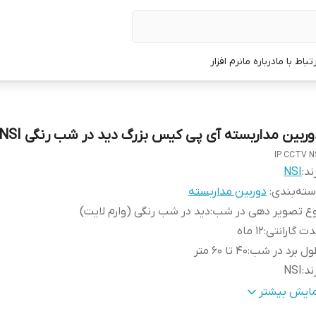
رتباط با ما
درباره ما
نرم افزار
وربین مداربسته آی پی کیس بزرگ دید در شب رنگی NSI
IP CCTV N
ند:
NSI
ته‌بندی
:
دوربین‌ مداربسته
وع تصویر دهی در شب
:
دید در شب رنگی (وارم لایت)
ت گارانتی
:
12 ماه
ل برد در شب
:
40 تا 60 متر
ند
:
NSI
غذیه
:
12 ولت 2 آمپر
مایش بیشتر
ع دوربین
:
بولت ip