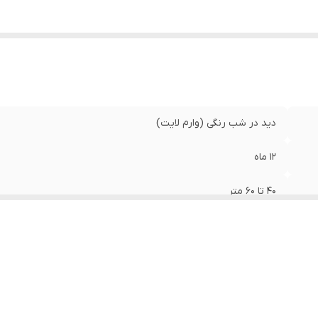
ز
:
3.6 میلی متر
ایز کیس
:
بزرگ
زولیشن
:
5 مگاپیکسل
نس بدنه
:
فلز ضد آب و گرد و غبار
دید در شب رنگی (وارم لایت)
12 ماه
40 تا 60 متر
NSI
12 ولت 2 آمپر
بولت ip