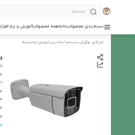
دسته‌بندی محصولات
خانه
همه محصولات
آموزش و نرم افزار
ا
بازرگانی نوآوران سیستم ایساتیس
/
دوربین‌ مداربسته
د
SI
بر
دس
ن
مد
طو
بر
ت
ن
نو