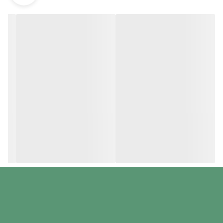
این دوربین هیچ نیازی به آداپتور نداشته و از طریق کابل USB تغذیه
میشود.
از دیگر ویژگی ها آن نیز میتوان به موارد زیر اشاره کرد :
استاندارد IP67 و ضد آب و گرد و غبار
6عدد LED سفید با قابلیت تنظیم شدت نور
دارای دمای کاری 10 تا 120 درجه سانتیگراد
3سر قابل اتصال به دوربین: آینه ، آهنربایی ، قلاب
امکان عکس برداری و فیلم برداری از طریق نرم افزار هوشمند