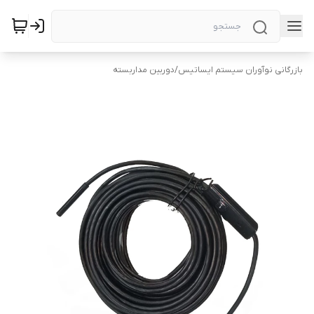
بازرگانی نوآوران سیستم ایساتیس
/
دوربین‌ مداربسته