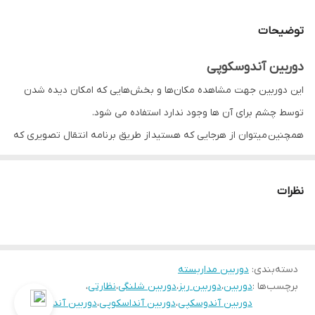
رزولیشن
2 مگاپیکسل
توضیحات
67
IP
دوربین آندوسکوپی
این دوربین جهت مشاهده مکان‌ها و بخش‌هایی که امکان دیده شدن
توسط چشم برای آن ها وجود ندارد استفاده می شود.
همچنین میتوان از هرجایی که هستید از طریق برنامه انتقال تصویری که
این دوربین دارد با گوشی موبایل ، تبلت ، کامپیوتر رومیزی و لپ تاپ
مشاهده کرد.
نظرات
طول کابل این دوربین 10متر می باشد.
دوربین آندوسکوپی دارای کیفیت1080 بوده و قطر دوربین نیز حدود 5.5
میلیمتر میباشد.
دسته‌بندی
:
دوربین‌ مداربسته
لنز این دستگاه دارای زاویه دید حدود 70درجه است که میتواند خدمات
برچسب‌ها :
دوربین
،
دوربین ریز
،
دوربین شلنگی
،
نظارتی
،
خوبی را به شما مشتریان گرامی ارائه دهد.
دوربین آندوسکپی
،
دوربین آنداسکوپی
،
دوربین آنداسکپی