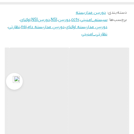
دسته‌بندی
:
دوربین‌ مداربسته
برچسب‌ها :
سیستم_امنیتی
،
cctv
،
دوربین
،
NSI
،
دوربینNSI
،
اوکتای
،
دوربین مداربسته اوکتای
،
دوربین مداربسته دام
،
nsi
،
نظارتی
،
نظارتی_امنیتی