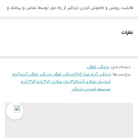
قابليت روشن و خاموش كردن دزدگير از راه دور توسط تماس و پیامک و
ریموت
شنود صدا از طريق تماس با دستگاه
نظرات
باز كردن درب منزل و يا كنترل لوازم برقي از طريق تماس، پیامک و
ریموت
ثبت ۱۵ ریموت برای کاربران و نیز ثبت ۴۰ سنسور بیسیم
دسته‌بندی
:
دزدگیر اماکن
۶۰ حافظه تایمر برای فعال و غیر فعال نمودن دزدگیر و نیز رله خروجی
برچسب‌ها :
دزدگیر آنزو مدل302
،
دزدگیر اماکن
،
دزدگیر اماکن آنزو
،
آنزو
،
دستگاه برای ۷ روز هفته
انزو
،
پنل مرکزی
،
آنزو302
،
پنل مرکزی 302 انزو
،
302 آنزو
،
منوي سخنگو فارسي
سیستم امنیتی
،
دزدگیر
منوی تنظیمات بسیار ساده و کاربردی همراه با منوی کشویی
دارای منوی تست سخت افزار
استفاده از مودم قدرتمند QUECTEL