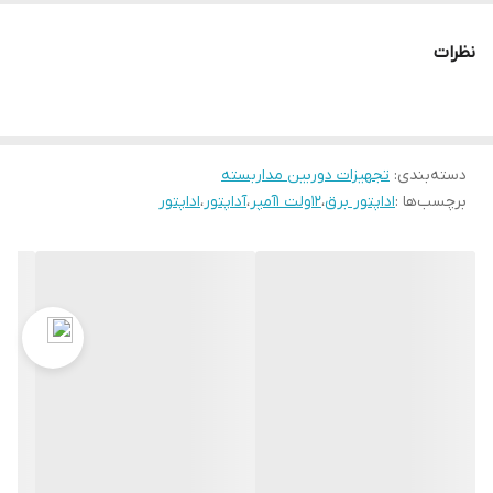
نظرات
دسته‌بندی
:
تجهیزات دوربین مداربسته
برچسب‌ها :
اداپتور برق
،
12ولت 1آمپر
،
آداپتور
،
اداپتور