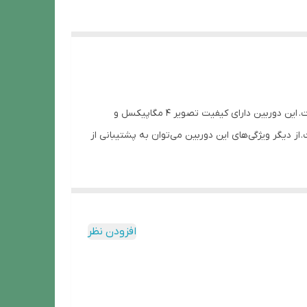
دوربین مداربسته XMEYE PLUS مدل Eagle یک دوربین وای‌فای با قابلیت های متنوع است که برای مصارف خانگی و اداری مناسب است. این دوربین دارای کیفیت تصویر 4 مگاپیکسل و
ست. از دیگر ویژگی‌های این دوربین می‌توان به پشتیبانی از
افزودن نظر