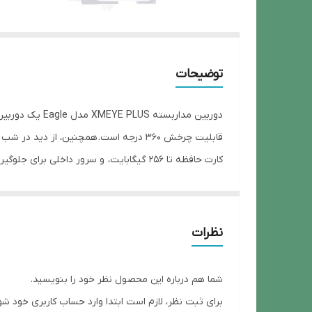
توضیحات
قابلیت چرخش 360 درجه است. همچنین، از 
کارت حافظه تا 256 گیگابایت، و سرور داخلی برای جلوگیری از قطعی اینترنت اشاره کرد.
ویژگی‌های اصلی دوربین XMEYE PLUS مدل Eagle عبارتند از:
کیفیت تصویر:
4 مگاپیکسل
چرخش:
360 درجه
نظرات
دید در شب:
رنگی
میکروفون:
دارای صدای دو طرفه
شما هم درباره این محصول نظر خود را بنویسید.
حافظه:
پشتیبانی از کارت حافظه تا 256 گیگابایت
برای ثبت نظر، لازم است ابتدا وارد حساب کاربری خود شو