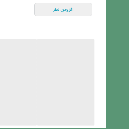
سرور:
داخلی (بدون قطعی اینترنت)
افزودن نظر
نرم‌افزار:
پشتیبانی از اندروید و iOS
جنس بدنه:
پلاستیک و فلز