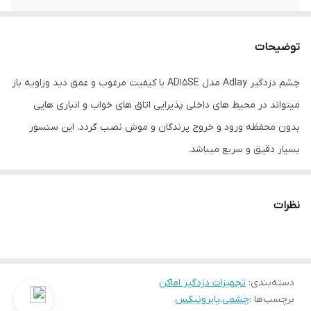
توضیحات
چشم دزدگیر Adlay مدل AD15SE با کیفیت مرغوب و عمق دید وزاویه باز
میتواند در محیط های داخلی پذیرایی اتاق های خواب و انباری هایی
بدون محفظه ورود و خروج پرندگان و موش نصب گردد. این سنسور
بسیار دقیق و سریع میباشد.
نظرات
دسته‌بندی
:
تجهیزات دزدگیر اماکن
برچسب‌ها :
چشمی
،
پایرونیکس