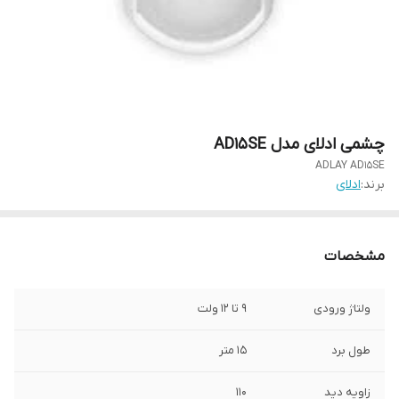
چشمی ادلای مدل AD15SE
ADLAY AD15SE
برند:
ادلای
مشخصات
ولتاژ ورودی
9 تا 12 ولت
طول برد
15 متر
زاویه دید
110