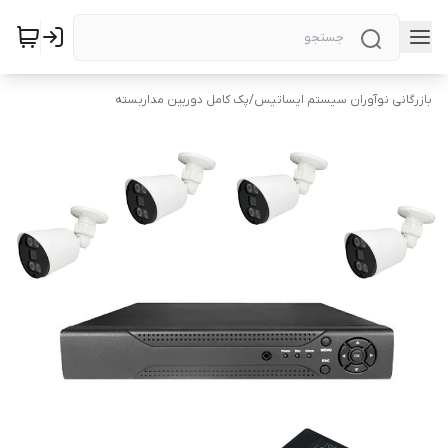
بازرگانی نوآوران سیستم ایساتیس
/
پک کامل دوربین مداربسته