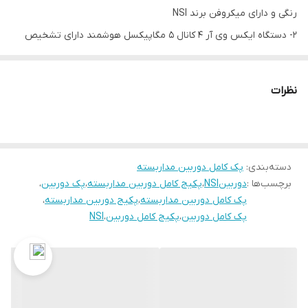
رنگی و دارای میکروفن برند NSI
2- دستگاه ایکس وی آر 4 کانال 5 مگاپیکسل هوشمند دارای تشخیص
چهره برند NSI
3- هشت عدد بی ان سی طلایی برند اتو
نظرات
به همراه گارانتی 12 ماهه ی NSI
دسته‌بندی
:
پک کامل دوربین مداربسته
برچسب‌ها :
دوربینNSI
،
پکیج کامل دوربین مداربسته
،
پک دوربین
،
پک کامل دوربین مداربسته
،
پکیج دوربین مداربسته
،
پک کامل دوربین
،
پکیج کامل دوربین
،
NSI