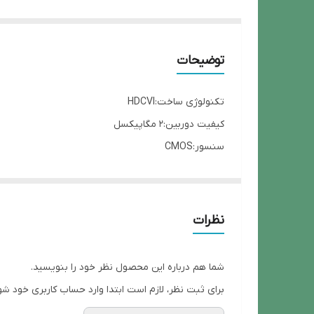
توضیحات
تکنولوژی ساخت:HDCVI
کیفیت دوربین:2 مگاپیکسل
سنسور:CMOS
لنز دوربین:3.6 میلیمتر
دیددرشب:20 متر
ویژگی دوربین:استاندارد IP67
نظرات
شما هم درباره این محصول نظر خود را بنویسید.
برای ثبت نظر، لازم است ابتدا وارد حساب کاربری خود شو