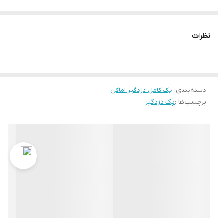
نرم افزار ios و اندروید برای کنترل دستگاه
امکان فعال و غیر فعال کردن دینگ دانگ برای زون 1
نظرات
استعلام وضعیت دستگاه و برق شهر از طریق پیامک
امکان کد دهی 15 ریموت کنترل
امکان افزایش تعداد زونها تا 12 زون بوسیله اکسپندر
دسته‌بندی
:
غیرفعال کردن زون 24 ساعته بوسیله ریموت
پک کامل دزدگیر اماکن
برچسب‌ها :
پک دزدگیر
اقلام همراه:
پنل تلفن کننده
پنل دزدگیر
باطری 4.5 آمپر
پیزو
چهار عدد چشمی وزنی با پنج سال گارانتی