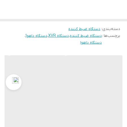
پشتیانی از 1 عدد هارد دیسک حداکثر 16ابایت
ضبط حساس به حرکت
سازگاری با سیستم عامل های WINDOWS-ANDROID-IOS-MAC
دسته‌بندی
:
دستگاه ضبط کننده
برچسب‌ها :
دستگاه ضبط کننده
،
دستگاه XVR
،
دستگاه داهوآ
،
دستگاه داهوا