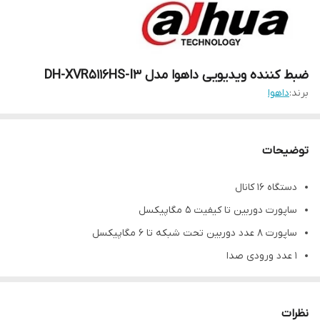
ضبط کننده ویدیویی داهوا مدل DH-XVR5116HS-I3
برند:
داهوا
توضیحات
دستگاه 16 کانال
ساپورت دوربین تا کیفیت 5 مگاپیکسل
ساپورت 8 عدد دوربین تحت شبکه تا 6 مگاپیکسل
1 عدد ورودی صدا
خروجی HDMI – VGA
فرمت ضبط H265 +
نظرات