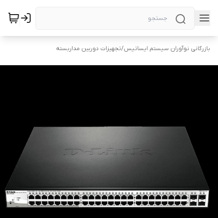
بازرگانی نوآوران سیستم ایساتیس
/
تجهیزات دوربین مداربسته