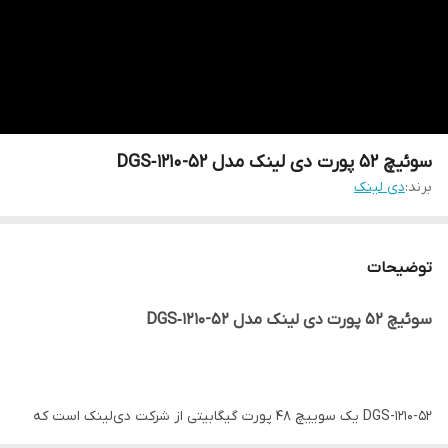
سوئیچ 52 پورت دی لینک مدل DGS‑1210-52
برند:
دی لینک
توضیحات
سوئیچ 52 پورت دی لینک مدل DGS‑1210-52
DGS-1210-52 یک سوییچ 48 پورت گیگابیتی از شرکت دی‌لینک است که