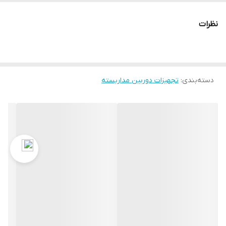
برای شبکه های LAN و دوربین های مداربسته ایده‌ال است. این سوئیچ از
فناوری D-Link Green 3.0 برای مدیریت مصرف انرژی پشتیبانی می‌کند و
نظرات
در صورت کم بودن ترافیک، به صورت خودکار پورت‌ها یا کل سوئیچ را در
حالت کم مصرف قرار می‌دهد.
دسته‌بندی
:
تجهیزات دوربین مداربسته