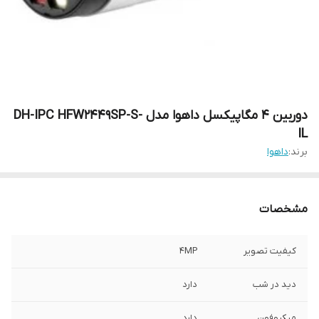
دوربین ۴ مگاپیکسل داهوا مدل DH-IPC HFW2449SP-S-
IL
برند:
داهوا
مشخصات
کیفیت تصویر
4MP
دید در شب
دارد
میکروفون
دارد