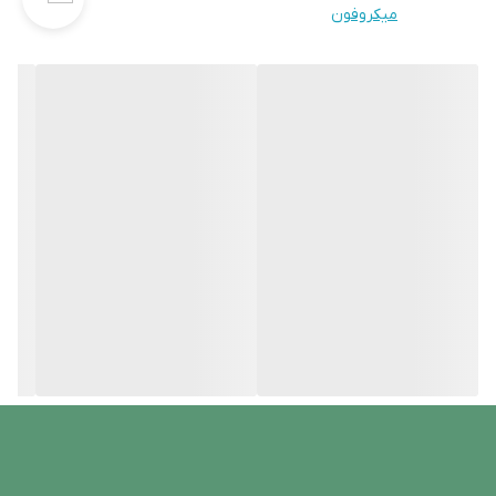
میکروفون
میزان کاربر
20 نفر
فریم ثانیه
2560 × 1440fps 25/30 @