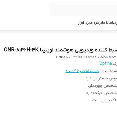
رتباط با ما
درباره ما
نرم افزار
ط کننده ویدیویی هوشمند اوپتینا ONR-8132H-4K
Optina NVR 32 CH -4K Smart Video Record
ند:
Optina
ته‌بندی
:
دستگاه ضبط کننده
وش مصنوعی
:
دارد
شخیص چهره
:
دارد
شخیص حرکت
:
دارد
اک خوان
:
است