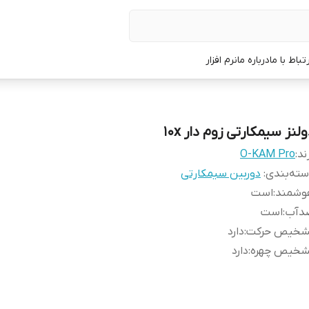
رتباط با ما
درباره ما
نرم افزار
لنز سیمکارتی زوم دار 10x
ند:
O-KAM Pro
ته‌بندی
:
دوربین سیمکارتی
وشمند
:
است
دآب
:
است
شخیص حرکت
:
دارد
شخیص چهره
:
دارد