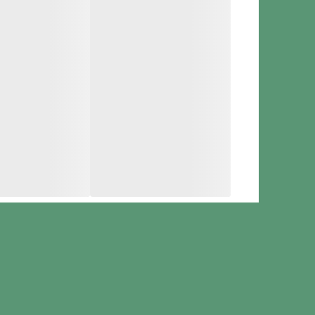
ارسال هشدار فوری به گوشی
قابلیت دنبال کردن سوژه در حال حرکت
دید در شب رنگی (Color Night Vision)
ترکیب LED مادون قرمز و نور سفید
نمایش واضح چهره و جزئیات در تاریکی کامل
مکالمه دوطرفه با میکروفون و اسپیکر داخلی
گفت‌وگو با افراد مقابل دوربین از طریق اپلیکیشن
مقاوم در برابر شرایط جوی (باد، گردوغبار، باران)
طراحی مناسب برای نصب در فضای باز
پشتیبانی از کارت حافظه تا ۱۲۸ گیگابایت
تأمین برق از طریق آداپتور برق