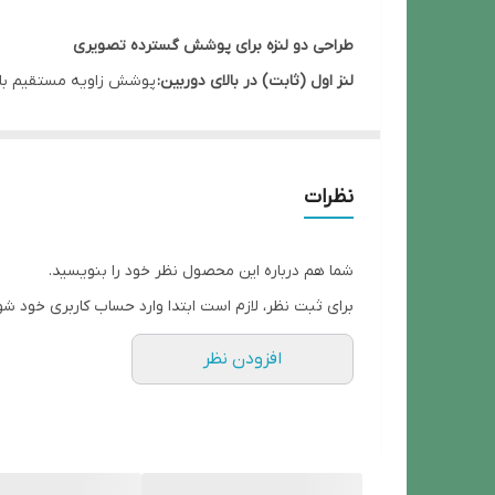
طراحی دو لنزه برای پوشش گسترده تصویری
لنز اول (ثابت) در بالای دوربین:
پوشش زاویه مستقیم با 
لنز 2.8mm:
زاویه باز برای تصویر کلی
لنز 12mm:
زاویه بسته برای ثبت جزئیات از فاصله دو
چرخش هوشمند افقی و عمودی (مینی اسپید دام)
نظرات
چرخش افقی تا حدود
۲۷۰ درجه
چرخش عمودی تا حدود
۹۰ درجه
شما هم درباره این محصول نظر خود را بنویسید.
امکان کنترل چرخش از طریق اپلیکیشن
برای ثبت نظر، لازم است ابتدا وارد حساب کاربری خود شو
اتصال بی‌سیم از طریق سیم‌کارت 4G
افزودن نظر
پشتیبانی از اپلیکیشن
O-KAM Pro
انتقال تصویر از راه دور بدون نیاز به مودم یا وای‌فا
تشخیص حرکت هوشمند + تعقیب سوژه (Auto Tracking)
تشخیص انسان