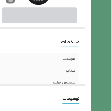
مشخصات
هوشمند
ضدآب
تشخیص حرکت
تشخیص چهره
توضیحات