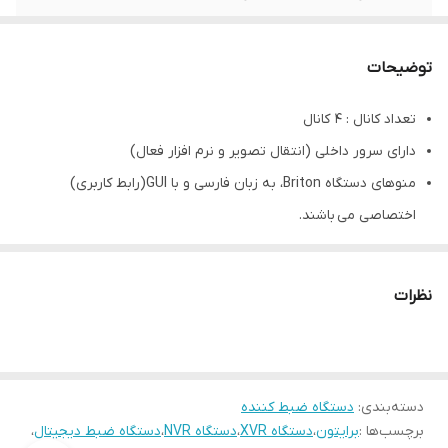
توضیحات
تعداد کانال : 4 کانال
دارای سرور داخلی (انتقال تصویر و نرم افزار فعال)
منوهای دستگاه Briton، به زبان فارسی و با GUI(رابط کاربری)
اختصاصی می باشند.
دستگاه UVR برایتون، علاوه بر پشتیبانی از دوربین های AHD، از
دوربین های IP نیز پشتیبانی می کند.
نظرات
دو فیلتر در تشخیص حرکت هوشمند که انسان و وسیله نقلیه را به
صورت مجزا تشخیص می دهد.
امکان فعال کردن نور سفید به سادگی در قسمت پردازش رویداد
دسته‌بندی
:
دستگاه، قابل تنطیم است.
دستگاه ضبط کننده
برچسب‌ها :
برایتون
،
دستگاه XVR
،
دستگاه NVR
،
دستگاه ضبط دیجیتال
،
کیفیت لایو و رکورد یکسان، با قابلیت ذخیره سازی +H.265