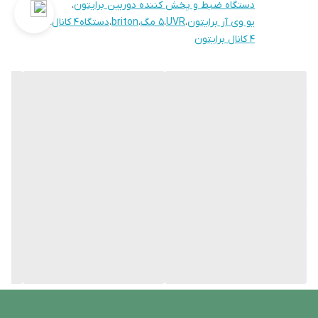
دستگاه ضبط و پخش کننده دوربین برایتون
،
بازدارندگی می تواند به طور فعال با نور و آژیر به کسانی که در مقابل
یو وی آر برایتون
،
UVR
،
5 مگ
،
briton
،
دستگاه 4 کانال
،
4 کانال برایتون
دوربین قرار گرفته اند، هشدار دهد.
در این ویژگی، زمانی که انسان و یا خودرو شناسایی می شوند، دستگاه
آلارم ارسال می کند.
بازپخش هوشمند تصاویر ضبط شده در هارد دستگاه که زمان
جستجوی تصاویر را کاهش می دهد.
قابلیت پشتیبانی از دوربین های میکروفون دار
امکان استفاده از یک هارد تا سقف ۸ ترابایت
با گارانتی 12ماهه