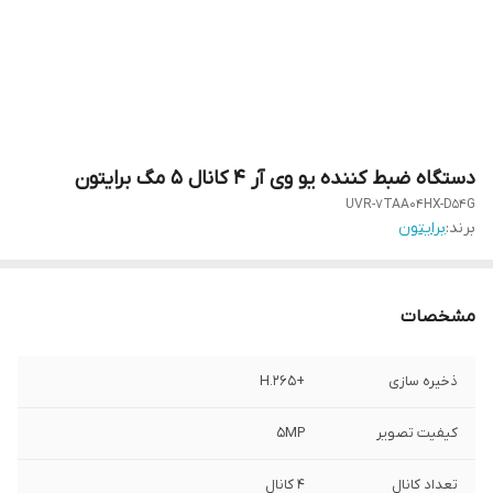
دستگاه ضبط کننده یو وی آر 4 کانال 5 مگ برایتون
UVR-7TAA04HX-D54G
برند:
برایتون
مشخصات
ذخیره سازی
+H.265
کیفیت تصویر
5MP
تعداد کانال
4 کانال