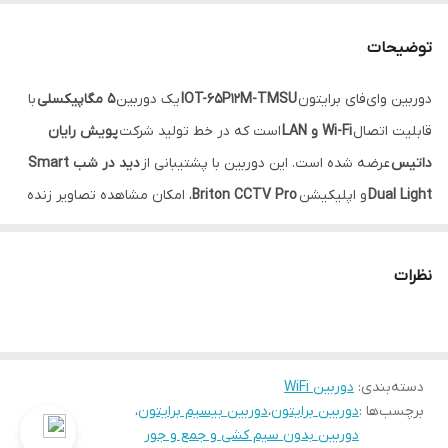
قابلیت تعقیب
دارد
سوژه
توضیحات
پشتیبانی از کارت
512GB
دوربین وای‌فای برایتون
IOT-65P12M-TMSU
یک دوربین
۵ مگاپیکسلی
با
حافظه
قابلیت اتصال
Wi-Fi و LAN
است که در خط تولید شرکت
پویش رایان
داتیس
عرضه شده است. این دوربین با پشتیبانی از
دید در شب Smart
Dual Light
و اپلیکیشن‌
Briton CCTV Pro
، امکان مشاهده تصاویر زنده
را از هر مکان فراهم می‌کند.
از قابلیت‌های هوشمند این مدل می‌توان به
تشخیص حرکت انسان و
نظرات
حیوانات خانگی، ردیابی سوژه، تشخیص گریه
و
تماس صوتی دوطرفه از
طریق دکمه CALL
اشاره کرد. همچنین با داشتن
Privacy Mode
،
آژیر
هشدار با صدای پیش‌فرض یا ضبط‌شده
و
پشتیبانی از کارت حافظه تا
۵۱۲GB
دسته‌بندی
:
دوربین WiFi
، گزینه‌ای کامل برای نظارت هوشمند محسوب می‌شود.
برچسب‌ها :
دوربین برایتون
،
دوربین بیسیم برایتون
،
ویژگی های هوشمند:
دوربین بدون سیم کشی و جمع و جور