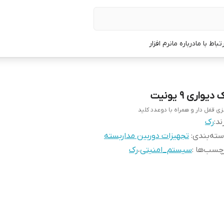
رتباط با ما
درباره ما
نرم افزار
 دیواری 9 یونیت
زی قفل دار و همراه با دوعدد کلید
ند:
رک
ته‌بندی
:
تجهیزات دوربین مداربسته
چسب‌ها :
سیستم_امنیتی
،
رک