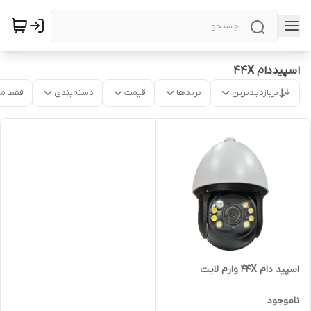
اسپیددام 44X
پربازدیدترین
برندها
قیمت
دسته‌بندی
فقط م
اسپید دام 44X وارم لایت
ناموجود