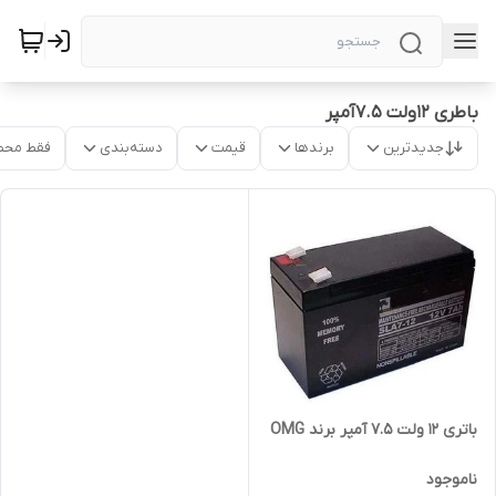
باطری 12ولت 7.5آمپر
جدیدترین
برندها
قیمت
دسته‌بندی
فقط محص
باتری 12 ولت 7.5 آمپر برند OMG
ناموجود