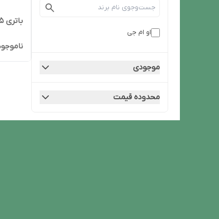
باتری 4.5 آمپر 12 ولت
او ام جی
ناموجود
موجودی
محدوده قیمت