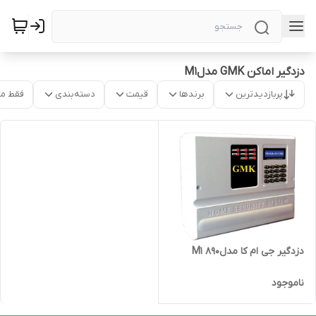
دزدگیر اماکن GMK مدلM1
پربازدیدترین
برندها
قیمت
دسته‌بندی
فقط م
دزدگیر جی ام کا مدلM1 890
ناموجود