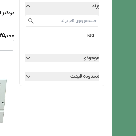
برند
دزدگیر اماکنNSI
225,000
NSI
موجودی
محدوده قیمت