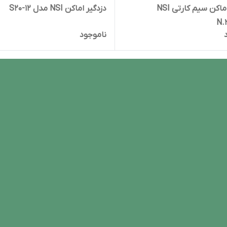
دزدگیر اماکن سیم کارتی NSI
دزدگیر اماکن NSI مدل S20-12
ناموجود