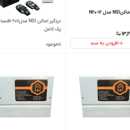
 مدل N20-12
دزدگیر اماکن NSI مدل011
پک کامل
13,
افزودن به سبد
ناموجود