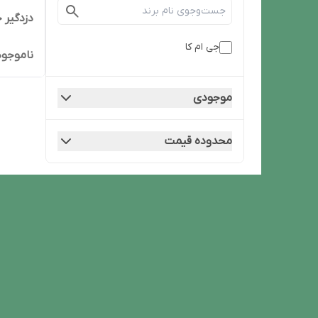
دزدگیر جی ام
جی ام کا
ناموجود
موجودی
محدوده قیمت