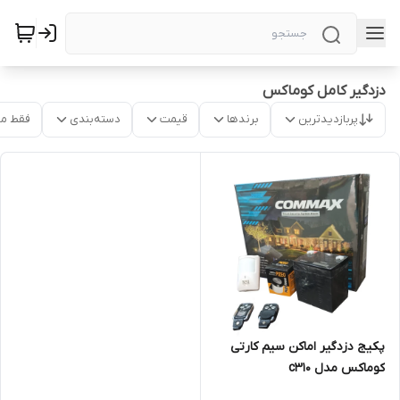
دزدگیر کامل کوماکس
پربازدیدترین
برندها
قیمت
دسته‌بندی
فقط م
پکیج دزدگیر اماکن سیم کارتی
کوماکس مدل c310