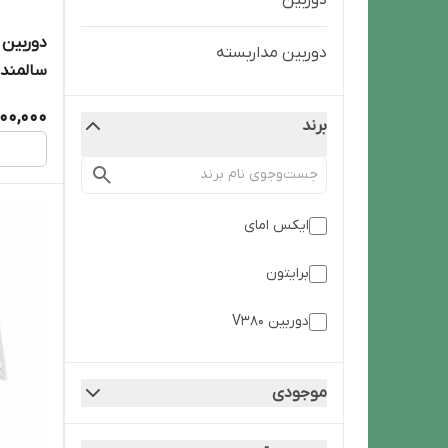
دوربین
دوربین مداربسته
سالمند
00,000
برند
ایکس امای
برایتون
دوربین V380
موجودی