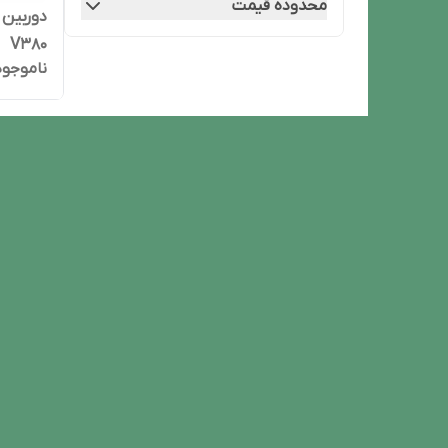
محدوده قیمت
V380
ناموجود