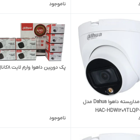
ناموجود
پک دوربین داهوا وارم لایت 8کانال
دوربین مداربسته داهوا Dahua مدل
HAC-HDW1209TLQP
ناموجود