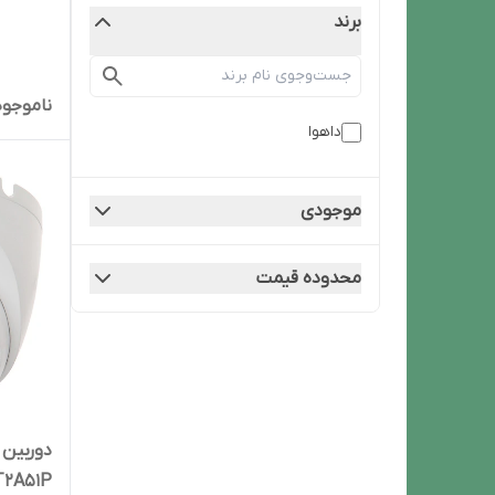
برند
ناموجود
داهوا
موجودی
محدوده قیمت
T2A51P