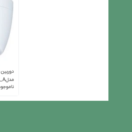
دوربین 
مدلHDW1200TRQP_A
ناموجود