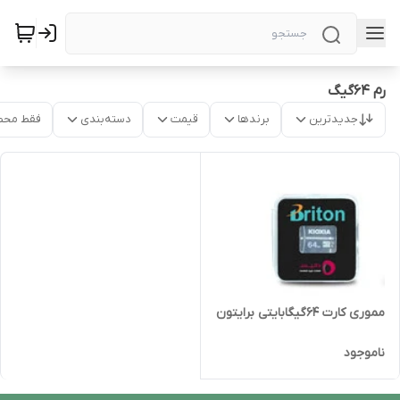
رم 64گیگ
جدیدترین
برندها
قیمت
دسته‌بندی
فقط محص
مموری کارت 64گیگابایتی برایتون
ناموجود