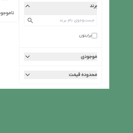
برند
ناموجود
برایتون
موجودی
محدوده قیمت