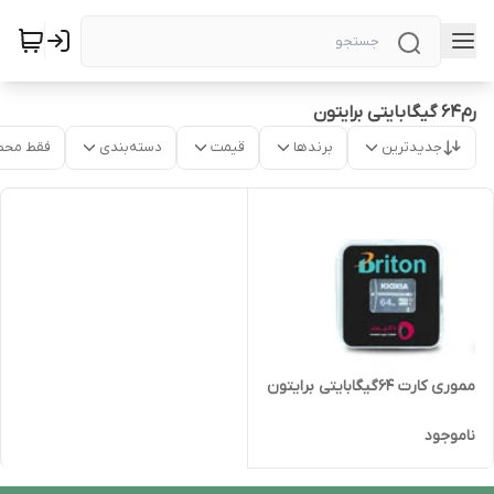
رم64 گیگابایتی برایتون
جدیدترین
برندها
قیمت
دسته‌بندی
فقط محص
مموری کارت 64گیگابایتی برایتون
ناموجود