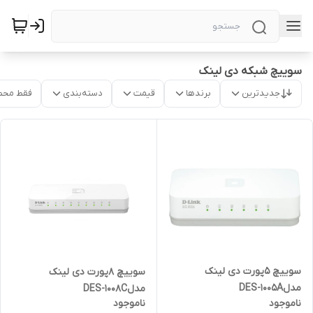
سوییچ شبکه دی لینک
جدیدترین
برندها
قیمت
دسته‌بندی
فقط محص
سوییچ 5پورت دی لینک
سوییچ 8پورت دی لینک
مدلDES-1005A
مدلDES-1008C
ناموجود
ناموجود