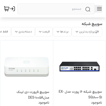
سوییچ شبکه
پربازدیدترین
برندها
قیمت
دسته‌بندی
فقط م
سوییچ شبکه ۱۶ پورت مدل EX-
سوییچ 5پورت دی لینک
SG1800-S1
مدلDES-1005A
ناموجود
ناموجود