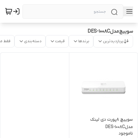
سوییچ مدلDES-1008C
پربازدیدترین
برندها
قیمت
دسته‌بندی
فقط م
سوییچ 8پورت دی لینک
مدلDES-1008C
ناموجود