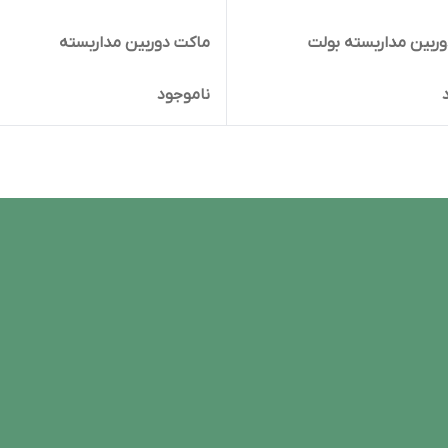
ربین مداربسته بولت
ماکت دوربین مداربسته
ناموجود