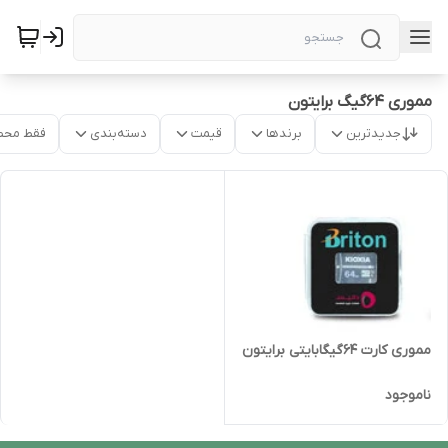
مموری 64گیگ برایتون
جدیدترین
برندها
قیمت
دسته‌بندی
فقط محص
مموری کارت 64گیگابایتی برایتون
ناموجود