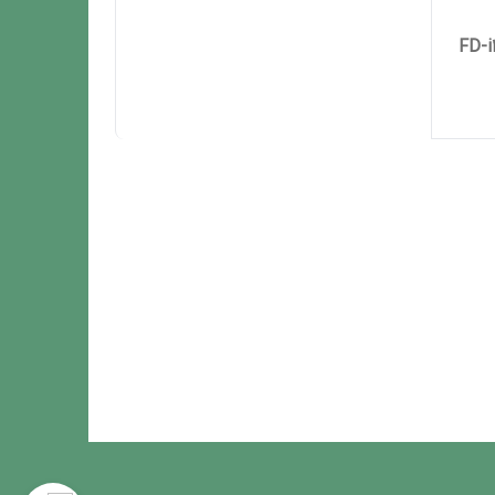
سل مدل FD-i40 B1