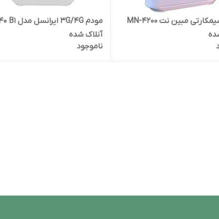
مودم سیمکارتی مبین نت MN-4200
مودم 3G/4G ایران
ده
آنلاک شده
ناموجود