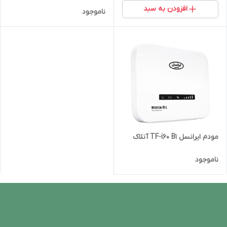
افزودن به سبد
ناموجود
مودم ایرانسل TF-i60 B1 آنلاک
ناموجود