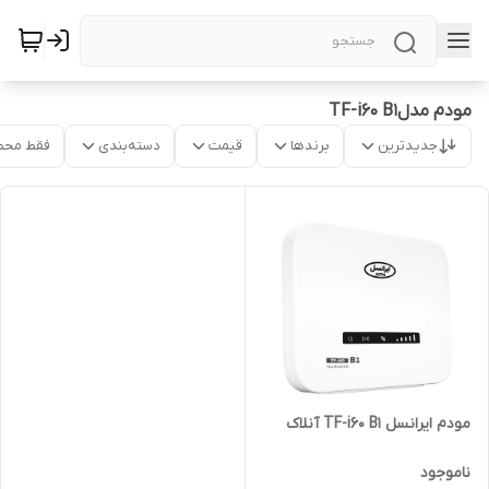
مودم مدلTF-i60 B1
جدیدترین
برندها
قیمت
دسته‌بندی
فقط محص
مودم ایرانسل TF-i60 B1 آنلاک
ناموجود