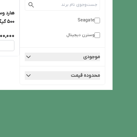
هارد و
Seagate
500 گیگابایت
وسترن دیجیتال
00,000
موجودی
محدوده قیمت