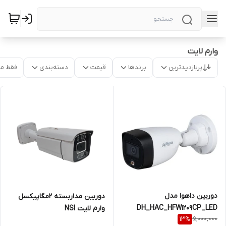
وارم لایت
پربازدیدترین
برندها
قیمت
دسته‌بندی
فقط م
دوربین داهوا مدل
دوربین مداربسته 2مگاپیکسل
DH_HAC_HFW1209CP_LED
وارم لایت NSI
5,000,000
13
%