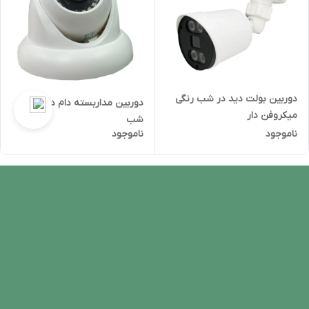
دوربین بولت دید در شب رنگی
دوربین مداربسته دام دید در
میکروفن دار
شب
ناموجود
ناموجود