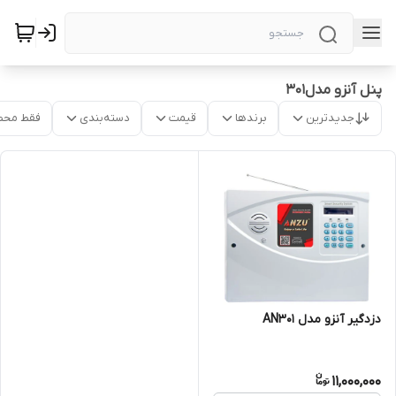
پنل آنزو مدل301
جدیدترین
برندها
قیمت
دسته‌بندی
فقط محص
دزدگیر آنزو مدل AN301
11,000,000