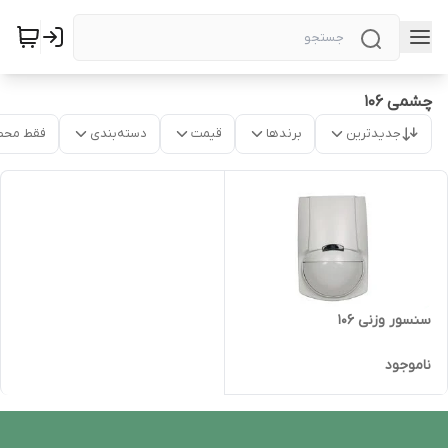
چشمی 106
جدیدترین
برندها
قیمت
دسته‌بندی
فقط محص
سنسور وزنی 106
ناموجود